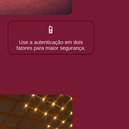
📱
Use a autenticação em dois
fatores para maior segurança.