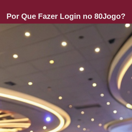
Por Que Fazer Login no 80Jogo?