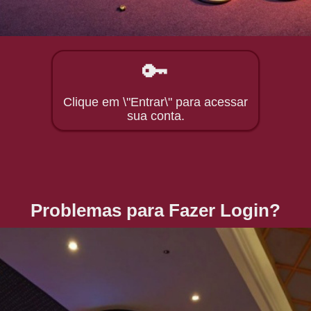
🔑
Clique em \"Entrar\" para acessar
sua conta.
Problemas para Fazer Login?