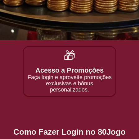
🎁
Acesso a Promoções
Faça login e aproveite promoções
exclusivas e bônus
personalizados.
Como Fazer Login no 80Jogo